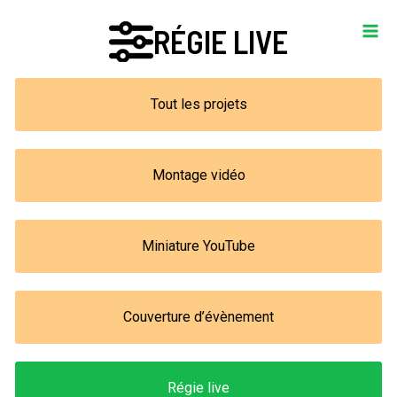
Aller
RÉGIE LIVE
au
Ma
contenu
Me
Tout les projets
Montage vidéo
Miniature YouTube
Couverture d’évènement
Régie live